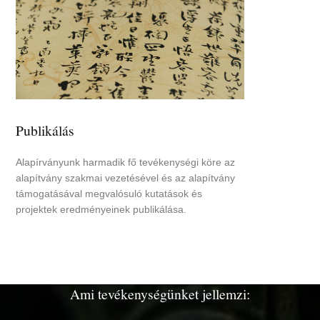
Publikálás
Alapírványunk harmadik fő tevékenységi köre az
alapítvány szakmai vezetésével és az alapítvány
támogatásával megvalósuló kutatások és
projektek eredményeinek publikálása.
Ami tevékenységünket jellemzi: