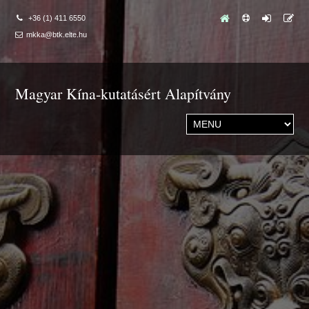
+36 (1) 411 6550
mkka@btk.elte.hu
Magyar Kína-kutatásért Alapítvány