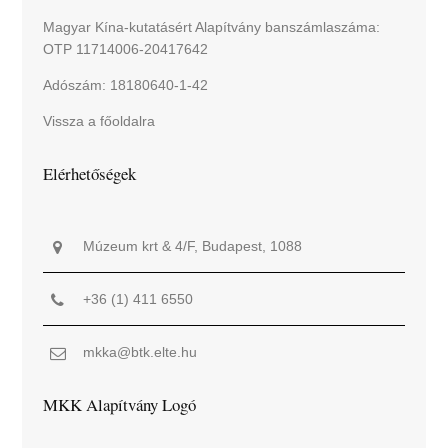
Magyar Kína-kutatásért Alapítvány banszámlaszáma:
OTP 11714006-20417642
Adószám: 18180640-1-42
Vissza a főoldalra
Elérhetőségek
Múzeum krt & 4/F, Budapest, 1088
+36 (1) 411 6550
mkka@btk.elte.hu
MKK Alapítvány Logó