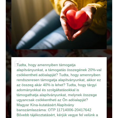
Tudta, hogy amennyiben támogatja
alapítványunkat, a támogatás összegének 20%-val
csökkentheti adóalapját? Tudta, hogy amennyiben
rendszeresen támogatja alapítványunkat, akkor ez
az összeg akár 40% is lehet? Tudta, hogy tárgyi
adományokkal és szolgáltatásokkal is
támogathatja alapítványunkat, melynek összege
ugyancsak csökkentheti az Ön adóalapját?
Magyar Kína-kutatásért Alapítvány
banszámlaszáma: OTP 11714006-20417642
Bővebb tájékoztatásért, kérjük vegye fel velünk a