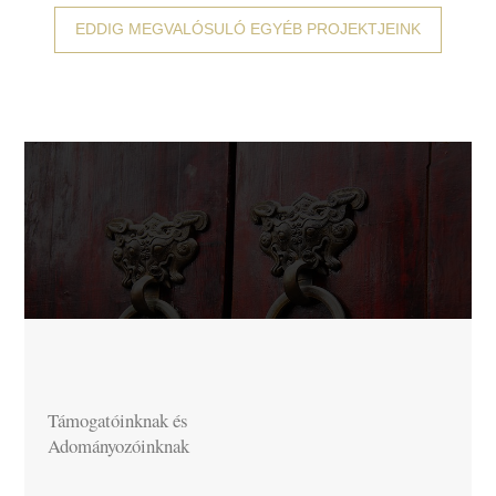
EDDIG MEGVALÓSULÓ EGYÉB PROJEKTJEINK
Támogatóinknak és
Adományozóinknak